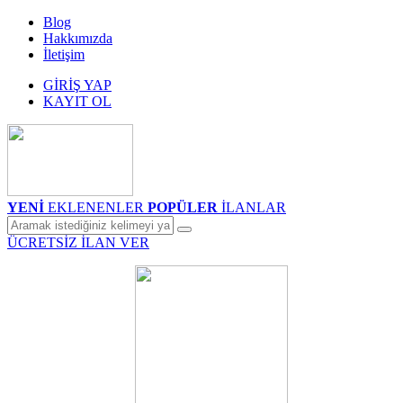
Blog
Hakkımızda
İletişim
GİRİŞ YAP
KAYIT OL
YENİ
EKLENENLER
POPÜLER
İLANLAR
ÜCRETSİZ İLAN VER