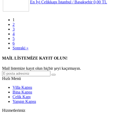
En İyi Çelikkapı
İstanbul / Başakşehir
0,00 TL
1
2
3
4
5
6
Sonraki »
MAİL LİSTEMİZE KAYIT OLUN!
Mail listemize kayıt olun hiçbir şeyi kaçırmayın.
Hızlı Menü
Villa Kapısı
Bina Kapısı
Çelik Kapı
Yangın Kapısı
Hizmetlerimiz