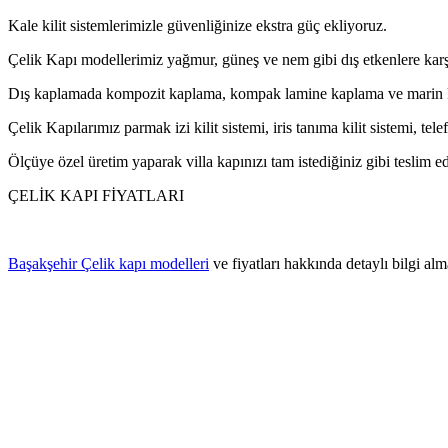
Kale kilit sistemlerimizle güvenliğinize ekstra güç ekliyoruz.
Çelik Kapı modellerimiz yağmur, güneş ve nem gibi dış etkenlere karşı
Dış kaplamada kompozit kaplama, kompak lamine kaplama ve marin kap
Çelik Kapılarımız parmak izi kilit sistemi, iris tanıma kilit sistemi, tele
Ölçüye özel üretim yaparak villa kapınızı tam istediğiniz gibi teslim e
ÇELİK KAPI FİYATLARI
Başakşehir Çelik kapı modelleri
ve fiyatları hakkında detaylı bilgi alm