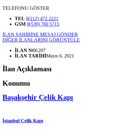
TELEFONU GÖSTER
TEL
0(212) 472 2221
GSM
0(539) 760 5715
İLAN SAHİBİNE MESAJ GÖNDER
DİĞER İLANLARINI GÖRÜNTÜLE
İLAN NO
1207
İLAN TARİHİ
Mayıs 6, 2021
İlan Açıklaması
Konumu
Başakşehir Çelik Kapı
İstanbul Çelik Kapı