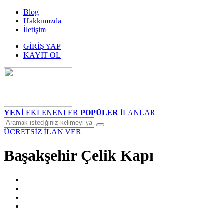
Blog
Hakkımızda
İletişim
GİRİŞ YAP
KAYIT OL
YENİ
EKLENENLER
POPÜLER
İLANLAR
ÜCRETSİZ İLAN VER
Başakşehir Çelik Kapı