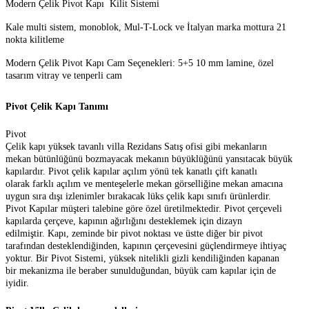
Modern Çelik Pivot Kapı Kilit Sistemi
Kale multi sistem, monoblok, Mul-T-Lock ve İtalyan marka mottura 21
nokta kilitleme
Modern Çelik Pivot Kapı Cam Seçenekleri: 5+5 10 mm lamine, özel
tasarım vitray ve tenperli cam
Pivot Çelik Kapı Tanımı
Pivot
Çelik kapı yüksek tavanlı villa Rezidans Satış ofisi gibi mekanların
mekan bütünlüğünü bozmayacak mekanın büyüklüğünü yansıtacak büyük
kapılardır. Pivot çelik kapılar açılım yönü tek kanatlı çift kanatlı
olarak farklı açılım ve menteşelerle mekan görselliğine mekan amacına
uygun sıra dışı izlenimler bırakacak lüks çelik kapı sınıfı ürünlerdir.
Pivot Kapılar müşteri talebine göre özel üretilmektedir. Pivot çerçeveli
kapılarda çerçeve, kapının ağırlığını desteklemek için dizayn
edilmiştir. Kapı, zeminde bir pivot noktası ve üstte diğer bir pivot
tarafından desteklendiğinden, kapının çerçevesini güçlendirmeye ihtiyaç
yoktur. Bir Pivot Sistemi, yüksek nitelikli gizli kendiliğinden kapanan
bir mekanizma ile beraber sunulduğundan, büyük cam kapılar için de
iyidir.