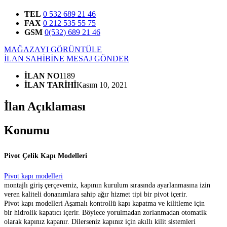
TEL
0 532 689 21 46
FAX
0 212 535 55 75
GSM
0(532) 689 21 46
MAĞAZAYI GÖRÜNTÜLE
İLAN SAHİBİNE MESAJ GÖNDER
İLAN NO
1189
İLAN TARİHİ
Kasım 10, 2021
İlan Açıklaması
Konumu
Pivot Çelik Kapı Modelleri
Pivot kapı modelleri
montajlı giriş çerçevemiz, kapının kurulum sırasında ayarlanmasına izin
veren kaliteli donanımlara sahip ağır hizmet tipi bir pivot içerir.
Pivot kapı modelleri Aşamalı kontrollü kapı kapatma ve kilitleme için
bir hidrolik kapatıcı içerir. Böylece yorulmadan zorlanmadan otomatik
olarak kapınız kapanır. Dilerseniz kapınız için akıllı kilit sistemleri