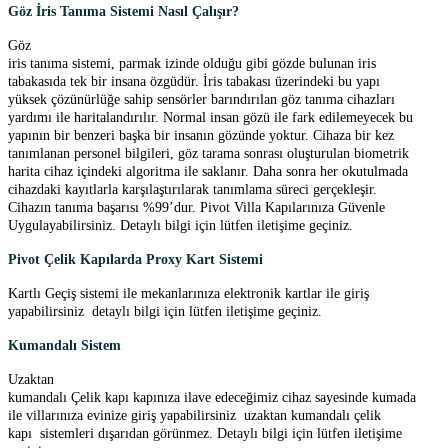
Göz İris Tanıma Sistemi Nasıl Çalışır?
Göz
iris tanıma sistemi, parmak izinde olduğu gibi gözde bulunan iris
tabakasıda tek bir insana özgüdür. İris tabakası üzerindeki bu yapı
yüksek çözünürlüğe sahip sensörler barındırılan göz tanıma cihazları
yardımı ile haritalandırılır. Normal insan gözü ile fark edilemeyecek bu
yapının bir benzeri başka bir insanın gözünde yoktur. Cihaza bir kez
tanımlanan personel bilgileri, göz tarama sonrası oluşturulan biometrik
harita cihaz içindeki algoritma ile saklanır. Daha sonra her okutulmada
cihazdaki kayıtlarla karşılaştırılarak tanımlama süreci gerçekleşir.
Cihazın tanıma başarısı %99’dur. Pivot Villa Kapılarınıza Güvenle
Uygulayabilirsiniz. Detaylı bilgi için lütfen iletişime geçiniz.
Pivot Çelik Kapılarda Proxy Kart Sistemi
Kartlı Geçiş sistemi ile mekanlarınıza elektronik kartlar ile giriş
yapabilirsiniz detaylı bilgi için lütfen iletişime geçiniz.
Kumandalı Sistem
Uzaktan
kumandalı Çelik kapı kapınıza ilave edeceğimiz cihaz sayesinde kumada
ile villarınıza evinize giriş yapabilirsiniz uzaktan kumandalı çelik
kapı sistemleri dışarıdan görünmez. Detaylı bilgi için lütfen iletişime