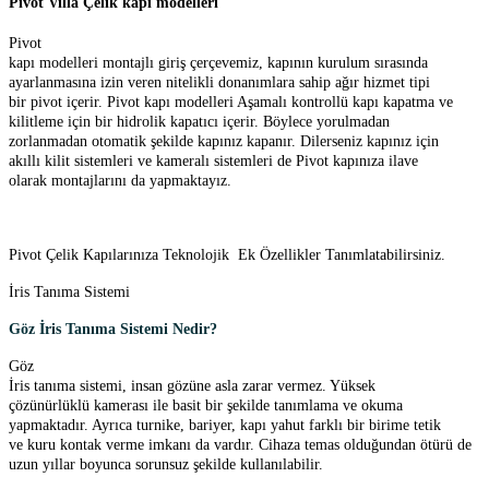
Pivot Villa Çelik kapı modelleri
Pivot
kapı modelleri montajlı giriş çerçevemiz, kapının kurulum sırasında
ayarlanmasına izin veren nitelikli donanımlara sahip ağır hizmet tipi
bir pivot içerir. Pivot kapı modelleri Aşamalı kontrollü kapı kapatma ve
kilitleme için bir hidrolik kapatıcı içerir. Böylece yorulmadan
zorlanmadan otomatik şekilde kapınız kapanır. Dilerseniz kapınız için
akıllı kilit sistemleri ve kameralı sistemleri de Pivot kapınıza ilave
olarak montajlarını da yapmaktayız.
Pivot Çelik Kapılarınıza Teknolojik Ek Özellikler Tanımlatabilirsiniz.
İris Tanıma Sistemi
Göz İris Tanıma Sistemi Nedir?
Göz
İris tanıma sistemi, insan gözüne asla zarar vermez. Yüksek
çözünürlüklü kamerası ile basit bir şekilde tanımlama ve okuma
yapmaktadır. Ayrıca turnike, bariyer, kapı yahut farklı bir birime tetik
ve kuru kontak verme imkanı da vardır. Cihaza temas olduğundan ötürü de
uzun yıllar boyunca sorunsuz şekilde kullanılabilir.