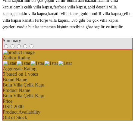
Villa kapılarının bir çok çeşidi vardır bunlardan bazıları;Camlı villa
kapısı,camlı çelik villa kapısı,ferforje villa kapısı,gold desenli villa
kapısı,çubuklu villa kapısı,kanatlı villa kapısı,gold motifli villa kapısı,çelik
villa kapısı kanatlı ferforje villa kapısı,…vb gibi bir çok villa kapısı
çeşitleri vardır bunlar tamamen kişinin tercihine göre seçilir ve üretilir.
Summary
Author Rating
Aggregate Rating
5
based on
1
votes
Brand Name
Bolu Villa Çelik Kapı
Product Name
Bolu Villa Çelik Kapı
Price
USD
2000
Product Availability
Out of Stock