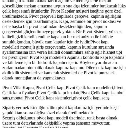
kanatlı çift kanatlı olarak farklı açılım ve menteşelerle mekan
görselliğine mekan amacına uygun sıra dışı izlenimler bırakacak lüks
çelik kapı sınıfı ürünlerdir. Pivot Kapılar müşteri isteğine göre özel
üretilmektedir. Pivot çerçeveli kapılarda çerçeve, kapının ağırlığını
desteklemek için tasarlanmıştır. Kapı, zeminde bir pivot noktası ve
üstte başka bir pivot tarafından desteklendiğinden, kapının
çerçevesini güçlendirmeye gerek yoktur. Bir Pivot Sistemi, yüksek
kaliteli gizli kendi kendine kapanan bir mekanizma ile birlikte
sunulduğundan, büyük cam kapılar için de iyidir.Pivot kapı
modelleri montajlı giriş çerçevemiz, kapının kurulum sırasında
ayarlanmasına izin veren kaliteli donanımlara sahip ağır hizmet tipi
bir pivot içerir. Pivot kapı modelleri Aşamalı kontrollü kapı kapatma
ve kilitleme için bir hidrolik kapatıcı içerir. Böylece yorulmadan
zorlanmadan otomatik olarak kapınız kapanır. Dilerseniz kapınız için
akıllı kilit sistemleri ve kameralı sistemleri de Pivot kapınıza ek
olarak montajlarını da yapmaktayız.
Pivot Villa Kapısı,Pivot Çelik kapı,Pivot Çelik kapı modelleri,Pivot
Çelik kapı fiyatları,Pivot Çelik kapı imalatı,Pivot Çelik kapı istanbul
satış,montaj,Pivot Çelik kapı sistemleri,pivot çelik kapı satış
Sipariş vermek istediğiniz tüm pivot kapılarınız için yerinde keşif
yapıldıktan sonra ölçüye özel olarak üretilmektedir.
Seçmiş olduğunuz pivot kapı modeli üzerinde, renk başta olmak
üzere tüm detaylarında değişiklik yapma şansınız mevcuttur.