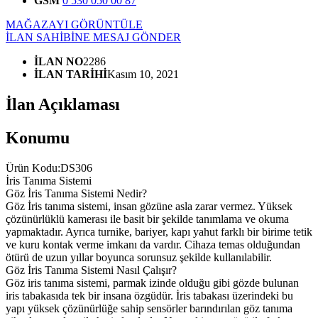
GSM
0 530 050 00 87
MAĞAZAYI GÖRÜNTÜLE
İLAN SAHİBİNE MESAJ GÖNDER
İLAN NO
2286
İLAN TARİHİ
Kasım 10, 2021
İlan Açıklaması
Konumu
Ürün Kodu:DS306
İris Tanıma Sistemi
Göz İris Tanıma Sistemi Nedir?
Göz İris tanıma sistemi, insan gözüne asla zarar vermez. Yüksek
çözünürlüklü kamerası ile basit bir şekilde tanımlama ve okuma
yapmaktadır. Ayrıca turnike, bariyer, kapı yahut farklı bir birime tetik
ve kuru kontak verme imkanı da vardır. Cihaza temas olduğundan
ötürü de uzun yıllar boyunca sorunsuz şekilde kullanılabilir.
Göz İris Tanıma Sistemi Nasıl Çalışır?
Göz iris tanıma sistemi, parmak izinde olduğu gibi gözde bulunan
iris tabakasıda tek bir insana özgüdür. İris tabakası üzerindeki bu
yapı yüksek çözünürlüğe sahip sensörler barındırılan göz tanıma