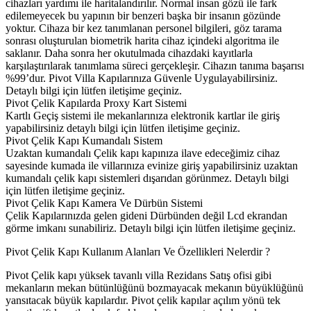
cihazları yardımı ile haritalandırılır. Normal insan gözü ile fark
edilemeyecek bu yapının bir benzeri başka bir insanın gözünde
yoktur. Cihaza bir kez tanımlanan personel bilgileri, göz tarama
sonrası oluşturulan biometrik harita cihaz içindeki algoritma ile
saklanır. Daha sonra her okutulmada cihazdaki kayıtlarla
karşılaştırılarak tanımlama süreci gerçekleşir. Cihazın tanıma başarısı
%99’dur. Pivot Villa Kapılarınıza Güvenle Uygulayabilirsiniz.
Detaylı bilgi için lütfen iletişime geçiniz.
Pivot Çelik Kapılarda Proxy Kart Sistemi
Kartlı Geçiş sistemi ile mekanlarınıza elektronik kartlar ile giriş
yapabilirsiniz detaylı bilgi için lütfen iletişime geçiniz.
Pivot Çelik Kapı Kumandalı Sistem
Uzaktan kumandalı Çelik kapı kapınıza ilave edeceğimiz cihaz
sayesinde kumada ile villarınıza evinize giriş yapabilirsiniz uzaktan
kumandalı çelik kapı sistemleri dışarıdan görünmez. Detaylı bilgi
için lütfen iletişime geçiniz.
Pivot Çelik Kapı Kamera Ve Dürbün Sistemi
Çelik Kapılarınızda gelen gideni Dürbünden değil Lcd ekrandan
görme imkanı sunabiliriz. Detaylı bilgi için lütfen iletişime geçiniz.
Pivot Çelik Kapı Kullanım Alanları Ve Özellikleri Nelerdir ?
Pivot Çelik kapı yüksek tavanlı villa Rezidans Satış ofisi gibi
mekanların mekan bütünlüğünü bozmayacak mekanın büyüklüğünü
yansıtacak büyük kapılardır. Pivot çelik kapılar açılım yönü tek