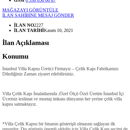
GSM
0 530 050 00 87
MAĞAZAYI GÖRÜNTÜLE
İLAN SAHİBİNE MESAJ GÖNDER
İLAN NO
2227
İLAN TARİHİ
Kasım 10, 2021
İlan Açıklaması
Konumu
İstanbul Villa Kapısı Üretici Firmayız – Çelik Kapı Fabrikamızı
Dilediğiniz Zaman ziyaret edebilirsiniz.
Villa Çelik Kapı İmalatlarında ;Özel Ölçü Özel Üretim İstanbul İçi
Ücretsiz teslimat ve montaj imkanı dünyanın her yerine çelik villa
kapısı satmaktayız.
*Villa Çelik Kapısı bir binanın gösterişli olmasını sağlayan ilk
unsurdur. Dış görünüş önemli olduğu için Villa Çelik Kapı seçimi de