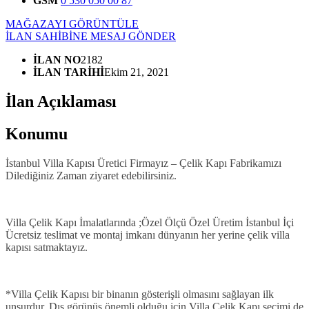
GSM
0 530 050 00 87
MAĞAZAYI GÖRÜNTÜLE
İLAN SAHİBİNE MESAJ GÖNDER
İLAN NO
2182
İLAN TARİHİ
Ekim 21, 2021
İlan Açıklaması
Konumu
İstanbul Villa Kapısı Üretici Firmayız – Çelik Kapı Fabrikamızı
Dilediğiniz Zaman ziyaret edebilirsiniz.
Villa Çelik Kapı İmalatlarında ;Özel Ölçü Özel Üretim İstanbul İçi
Ücretsiz teslimat ve montaj imkanı dünyanın her yerine çelik villa
kapısı satmaktayız.
*Villa Çelik Kapısı bir binanın gösterişli olmasını sağlayan ilk
unsurdur. Dış görünüş önemli olduğu için Villa Çelik Kapı seçimi de