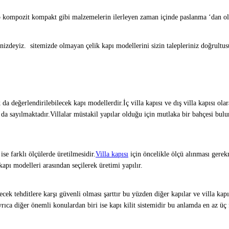
 kompozit kompakt gibi malzemelerin ilerleyen zaman içinde paslanma ‘dan olu
etinizdeyiz. sitemizde olmayan çelik kapı modellerini sizin talepleriniz doğrultu
da değerlendirilebilecek kapı modellerdir.İç villa kapısı ve dış villa kapısı olar
ı da sayılmaktadır.Villalar müstakil yapılar olduğu için mutlaka bir bahçesi bul
se farklı ölçülerde üretilmesidir.
Villa kapısı
için öncelikle ölçü alınması gerekm
kapı modelleri arasından seçilerek üretimi yapılır.
ek tehditlere karşı güvenli olması şarttır bu yüzden diğer kapılar ve villa kapı
ıca diğer önemli konulardan biri ise kapı kilit sistemidir bu anlamda en az üç f