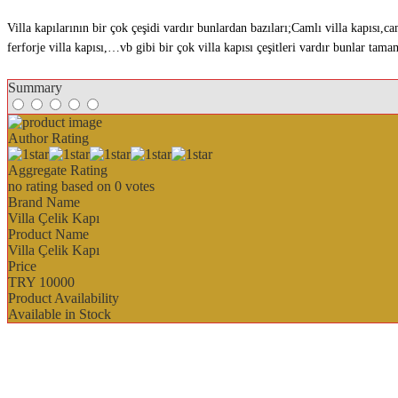
Villa kapılarının bir çok çeşidi vardır bunlardan bazıları;Camlı villa kapısı,caml
ferforje villa kapısı,…vb gibi bir çok villa kapısı çeşitleri vardır bunlar tamam
Summary
Author Rating
Aggregate Rating
no rating
based on
0
votes
Brand Name
Villa Çelik Kapı
Product Name
Villa Çelik Kapı
Price
TRY
10000
Product Availability
Available in Stock