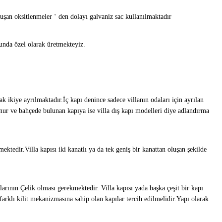
şan oksitlenmeler ‘ den dolayı galvaniz sac kullanılmaktadır
sunda özel olarak üretmekteyiz.
ak ikiye ayrılmaktadır.İç kapı denince sadece villanın odaları için ayrılan
unur ve bahçede bulunan kapıya ise villa dış kapı modelleri diye adlandırma
ektedir.Villa kapısı iki kanatlı ya da tek geniş bir kanattan oluşan şekilde
larının Çelik olması gerekmektedir. Villa kapısı yada başka çeşit bir kapı
arklı kilit mekanizmasına sahip olan kapılar tercih edilmelidir.Yapı olarak