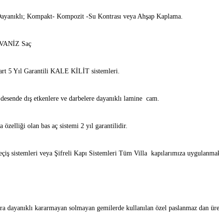
 Dayanıklı; Kompakt- Kompozit -Su Kontrası veya Ahşap Kaplama.
LVANİZ Saç
dart 5 Yıl Garantili KALE KİLİT sistemleri.
esende dış etkenlere ve darbelere dayanıklı lamine cam.
zelliği olan bas aç sistemi 2 yıl garantilidir.
 geçiş sistemleri veya Şifreli Kapı Sistemleri Tüm Villa kapılarımıza uygulanmak
 dayanıklı kararmayan solmayan gemilerde kullanılan özel paslanmaz dan üret